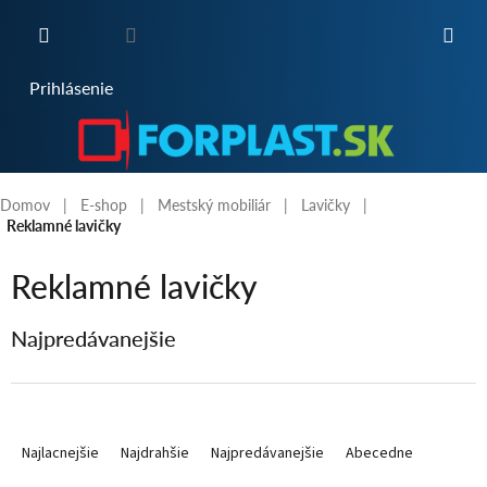
Prejsť
na
obsah
NÁKUPNÝ
Prihlásenie
KOŠÍK
Domov
E-shop
Mestský mobiliár
Lavičky
Reklamné lavičky
Reklamné lavičky
Najpredávanejšie
R
a
Najlacnejšie
Najdrahšie
Najpredávanejšie
Abecedne
d