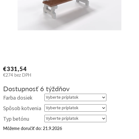
€331,54
€274
bez DPH
Jednotková
Dostupnosť 6 týždňov
cena:
Farba dosiek
Spôsob kotvenia
Typ betónu
Môžeme doručiť do:
21.9.2026