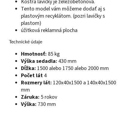
Kostra lavičky je železobetónová.
Tento model vám môžeme dodať aj s
plastovým recyklátom. (pozri lavičky s
plastom)
úžitková reklamná plocha
Technické údaje
Hmotnosť:
85 kg
Výška sedadla:
430 mm
Dĺžka:
1500 alebo 1750 alebo 2000 mm
Počet lát
4
Rozmery lát:
120x40x1500 a 140x40x1500
mm
Záruka:
5 rokov
Výška:
730 mm
Z
á