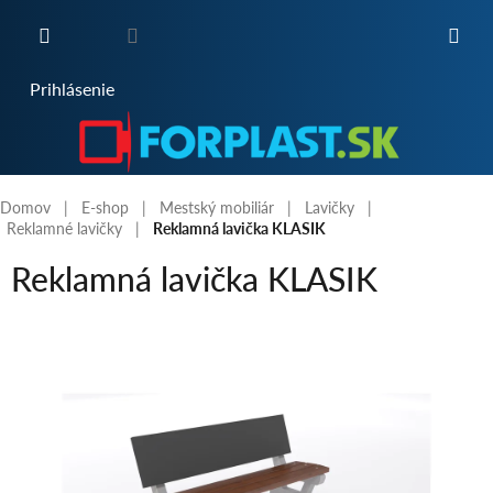
Prejsť
na
obsah
NÁKUPNÝ
Prihlásenie
KOŠÍK
Domov
E-shop
Mestský mobiliár
Lavičky
Reklamné lavičky
Reklamná lavička KLASIK
Reklamná lavička KLASIK