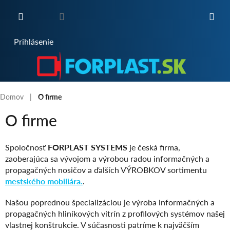
Prejsť
na
obsah
NÁKUPNÝ
Prihlásenie
KOŠÍK
Domov
O firme
O firme
Spoločnosť
FORPLAST SYSTEMS
je česká firma,
zaoberajúca sa vývojom a výrobou radou informačných a
propagačných nosičov a ďalších VÝROBKOV sortimentu
mestského mobiliára.
.
Našou poprednou špecializáciou je výroba informačných a
propagačných hliníkových vitrín z profilových systémov našej
vlastnej konštrukcie. V súčasnosti patríme k najväčším