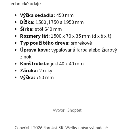
Technické údaje
Výška sedadla:
450 mm
Dĺžka:
1500 ,1750 a 1950 mm
Šírka:
stôl 640 mm
Rozmery lát:
1500 x 70 x 35 mm (d x š x t)
Typ použitého dreva:
smrekové
Úprava kovu:
vypaľovaná farba alebo žiarový
zinok
Konštrukcia:
jekl 40 x 40 mm
Záruka:
2 roky
Výška:
750 mm
Z
á
Vytvoril Shoptet
p
ä
t
Copyright 2026
Forplast.SK
. Všetky práva vyhradené.