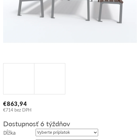
€863,94
€714
bez DPH
Jednotková
Dostupnosť 6 týždňov
cena:
Dĺžka