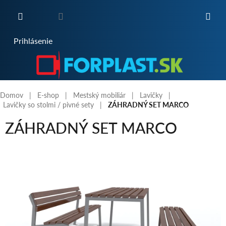
Prejsť
na
obsah
NÁKUPNÝ
Prihlásenie
KOŠÍK
Domov
E-shop
Mestský mobiliár
Lavičky
Lavičky so stolmi / pivné sety
ZÁHRADNÝ SET MARCO
ZÁHRADNÝ SET MARCO