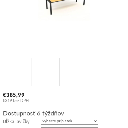
€385,99
€319
bez DPH
Jednotková
Dostupnosť 6 týždňov
cena:
Dĺžka lavičky