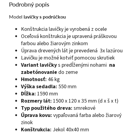
Podrobný popis
Model
lavičky s podrúčkou
Konštrukcia lavičky je vyrobená z ocele
Oceľová konštrukcia je upravená práškovou
farbou alebo žiarovým zinkom
Úprava drevených lát je prevedená 3x lazúrou
Lavičku je možné kotviť pomocou skrutiek
Variant lavičky
s predĺženými nohami
na
zabetónovanie
do zeme
Hmotnosť:
46 kg
Výška sedadla:
550 mm
Dĺžka:
1590 mm
Rozmery lát:
1500 x 120 x 35 mm (d x š x t)
Typ použitého dreva:
smrekové
Úprava kovu:
vypaľovaná farba alebo žiarový
zinok
Konštrukcia:
Jekol 40x40 mm