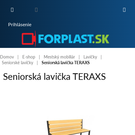
Prejsť
na
obsah
NÁKUPNÝ
Prihlásenie
KOŠÍK
Domov
E-shop
Mestský mobiliár
Lavičky
Seniorské lavičky
Seniorská lavička TERAXS
Seniorská lavička TERAXS