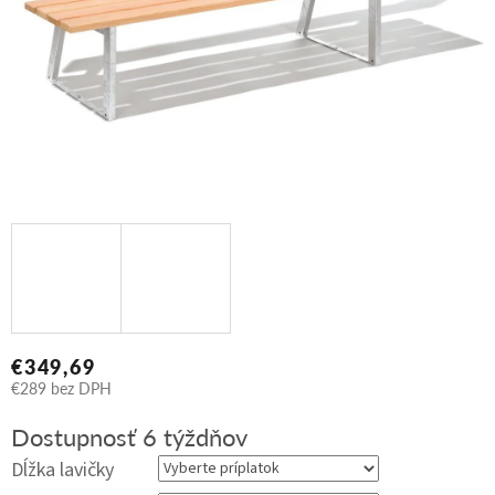
€349,69
€289
bez DPH
Jednotková
Dostupnosť 6 týždňov
cena:
Dĺžka lavičky