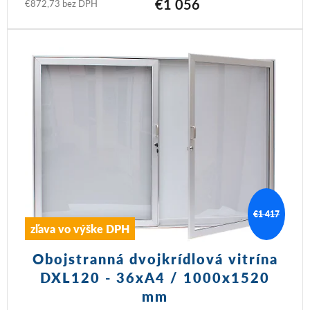
€1 056
€872,73 bez DPH
€1 417
zľava vo výške DPH
Obojstranná dvojkrídlová vitrína
DXL120 - 36xA4 / 1000x1520
mm