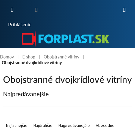
Prejsť
na
obsah
NÁKUPNÝ
Prihlásenie
KOŠÍK
Domov
E-shop
Obojstranné vitríny
Obojstranné dvojkrídlové vitríny
Obojstranné dvojkrídlové vitríny
Najpredávanejšie
R
a
Najlacnejšie
Najdrahšie
Najpredávanejšie
Abecedne
d