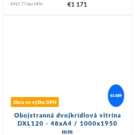
€1 171
€967,77 bez DPH
€1 589
zľava vo výške DPH
Obojstranná dvojkrídlová vitrína
DXL120 - 48xA4 / 1000x1950
mm