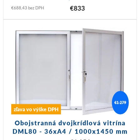
€833
€688,43 bez DPH
€1 279
zľava vo výške DPH
Obojstranná dvojkrídlová vitrína
DML80 - 36xA4 / 1000x1450 mm