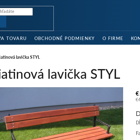
Ť
VA TOVARU
OBCHODNÉ PODMIENKY
O FIRME
KO
iatinová lavička STYL
iatinová lavička STYL
€
€
Je
D
ce
D
F