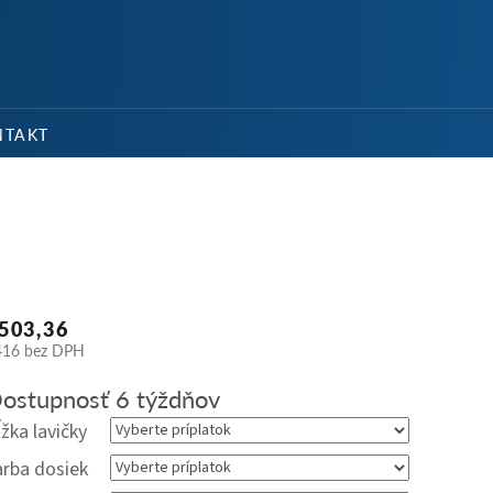
NÁKU
KOŠÍ
NTAKT
503,36
416
bez DPH
dnotková
ostupnosť 6 týždňov
na:
ĺžka lavičky
arba dosiek