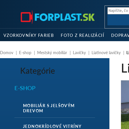
Prejsť
na
obsah
HĽADA
VZORKOVNÍKY FARIEB
FOTO Z REALIZÁCIÍ
DOPRA
Domov
E-shop
Mestský mobiliár
Lavičky
Liatinové lavičky
L
B
L
o
Kategórie
Preskočiť
č
kategórie
n
ý
E-SHOP
p
a
n
MOBILIÁR S JELŠOVÝM
e
DREVOM
l
JEDNOKRÍDLOVÉ VITRÍNY