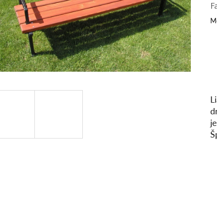
F
Mô
L
d
j
Š