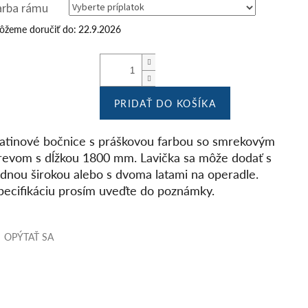
arba rámu
žeme doručiť do:
22.9.2026
PRIDAŤ DO KOŠÍKA
iatinové bočnice s práškovou farbou so smrekovým
revom s dĺžkou 1800 mm. Lavička sa môže dodať s
ednou širokou alebo s dvoma latami na operadle.
pecifikáciu prosím uveďte do poznámky.
OPÝTAŤ SA