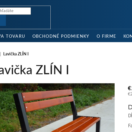
Ť
VA TOVARU
OBCHODNÉ PODMIENKY
O FIRME
KO
Lavička ZLÍN I
avička ZLÍN I
€
€
Je
D
ce
D
F