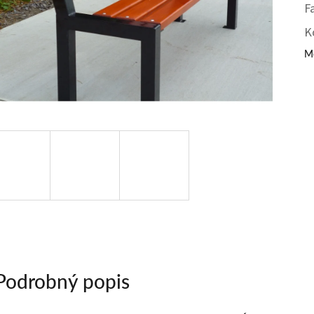
F
K
Mô
Podrobný popis