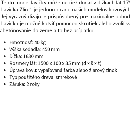
- Tento model lavičky môžeme tiež dodať v dĺžkach lát 17
 Lavička Zlín 1 je jednou z radu našich modelov kovových
- Jej výrazný dizajn je prispôsobený pre maximálne pohod
- Lavičku je možné kotviť pomocou skrutiek alebo zvoliť 
zabetónovanie do zeme a to bez príplatku.
Hmotnosť: 40 kg
Výška sedadla: 450 mm
Dĺžka: 1630 mm
Rozmery lát: 1500 x 100 x 35 mm (d x š x t)
Úprava kovu: vypaľovaná farba alebo žiarový zinok
Typ použitého dreva: smrekové
Záruka: 2 roky