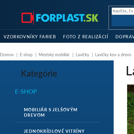
Prejsť
na
obsah
HĽADA
VZORKOVNÍKY FARIEB
FOTO Z REALIZÁCIÍ
DOPRA
Domov
E-shop
Mestský mobiliár
Lavičky
Lavičky kov a drevo
B
L
o
Kategórie
Preskočiť
č
kategórie
n
ý
E-SHOP
p
a
n
MOBILIÁR S JELŠOVÝM
e
DREVOM
l
JEDNOKRÍDLOVÉ VITRÍNY