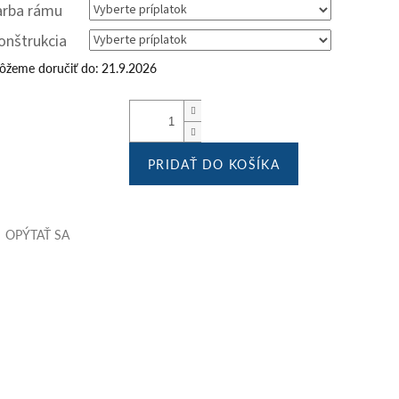
arba rámu
onštrukcia
žeme doručiť do:
21.9.2026
PRIDAŤ DO KOŠÍKA
OPÝTAŤ SA