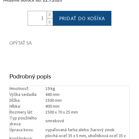
PRIDAŤ DO KOŠÍKA
OPÝTAŤ SA
Podrobný popis
Hmotnosť:
19 kg
Výška sedadla:
440 mm
Dĺžka:
1500 mm
Hĺbka:
400 mm
Rozmery lát:
1500 x 70 x 25 mm
Typ použitého
smrekové
dreva:
Úprava kovu:
vypaľovaná farba alebo žiarový zinok
plochá oceľ 35 x 5 mm, uhoľníková oceľ 35 x
Konštrukcia: