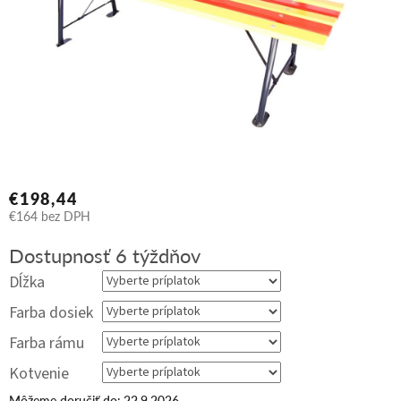
€198,44
€164
bez DPH
Jednotková
Dostupnosť 6 týždňov
cena:
Dĺžka
Farba dosiek
Farba rámu
Kotvenie
Môžeme doručiť do:
22.9.2026