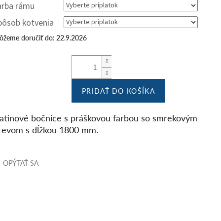
arba rámu
pôsob kotvenia
žeme doručiť do:
22.9.2026
PRIDAŤ DO KOŠÍKA
iatinové bočnice s práškovou farbou so smrekovým
revom s dĺžkou 1800 mm.
OPÝTAŤ SA