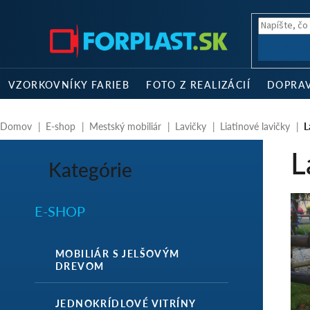
Prejsť
na
obsah
HĽADA
VZORKOVNÍKY FARIEB
FOTO Z REALIZÁCIÍ
DOPRA
Domov
E-shop
Mestský mobiliár
Lavičky
Liatinové lavičky
L
B
L
o
Kategórie
Preskočiť
č
kategórie
n
ý
E-SHOP
p
a
n
MOBILIÁR S JELŠOVÝM
e
DREVOM
l
JEDNOKRÍDLOVÉ VITRÍNY