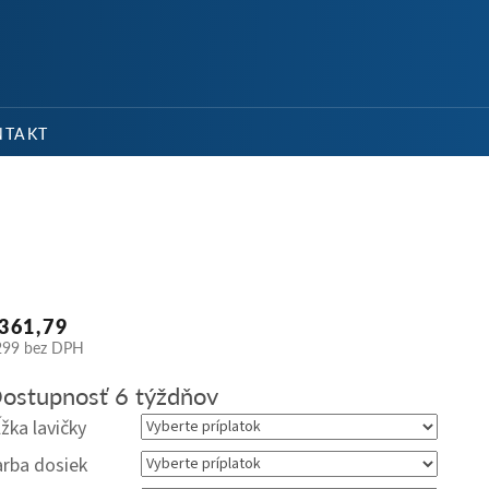
NÁKU
KOŠÍ
NTAKT
361,79
299
bez DPH
dnotková
ostupnosť 6 týždňov
na:
ĺžka lavičky
arba dosiek