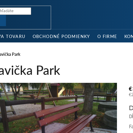
Ť
VA TOVARU
OBCHODNÉ PODMIENKY
O FIRME
KO
avička Park
avička Park
€
€
Je
D
ce
D
F