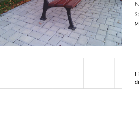
F
S
Mô
L
d