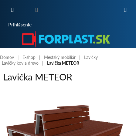
Prejsť
na
obsah
NÁKUPNÝ
Prihlásenie
KOŠÍK
Domov
E-shop
Mestský mobiliár
Lavičky
Lavičky kov a drevo
Lavička METEOR
Lavička METEOR