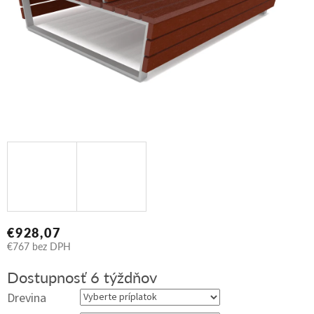
€928,07
€767
bez DPH
Jednotková
Dostupnosť 6 týždňov
cena:
Drevina