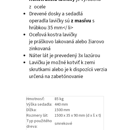
z
ocele
Drevené dosky a sedadlá
operadla
lavičky
sú
z masívu
s
hrúbkou 35 mm</ li>
Oceľová kostra lavičky
je
práškovo lakovaná alebo žiarovo
zinkovaná
Náter lát je prevedený 3x lazúrou
Lavičku je možné kotviť k zemi
skrutkami alebo je k dispozícii verzia
určená na zabetónovanie
Hmotnosť:
85 kg
Výška sedadla:
440 mm
Dĺžka:
1500 mm
Rozmery lát:
1500 x 35 x 90 mm (d x š x t)
Typ použitého
smrekové
dreva: