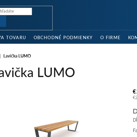
Ť
VA TOVARU
OBCHODNÉ PODMIENKY
O FIRME
KO
Lavička LUMO
avička LUMO
€
€
Je
D
ce
D
F