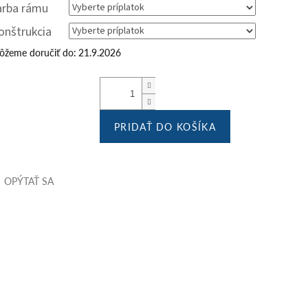
arba rámu
onštrukcia
žeme doručiť do:
21.9.2026
PRIDAŤ DO KOŠÍKA
OPÝTAŤ SA