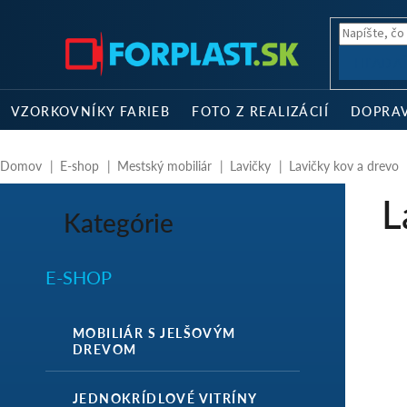
Prejsť
na
obsah
HĽADA
VZORKOVNÍKY FARIEB
FOTO Z REALIZÁCIÍ
DOPRA
Domov
E-shop
Mestský mobiliár
Lavičky
Lavičky kov a drevo
B
L
o
Kategórie
Preskočiť
č
kategórie
n
ý
E-SHOP
p
a
n
MOBILIÁR S JELŠOVÝM
e
DREVOM
l
JEDNOKRÍDLOVÉ VITRÍNY