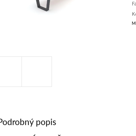
F
K
Mô
Podrobný popis