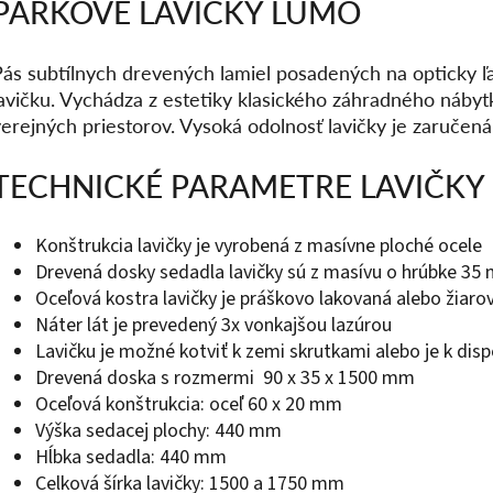
PARKOVÉ LAVIČKY LUMO
ás subtílnych drevených lamiel posadených na opticky ľah
lavičku. Vychádza z estetiky klasického záhradného nábyt
erejných priestorov. Vysoká odolnosť lavičky je zaručená
TECHNICKÉ PARAMETRE LAVIČKY
Konštrukcia lavičky je vyrobená z masívne ploché ocele
Drevená dosky sedadla lavičky sú z masívu o hrúbke 35
Oceľová kostra lavičky je práškovo lakovaná alebo žiaro
Náter lát je prevedený 3x vonkajšou lazúrou
Lavičku je možné kotviť k zemi skrutkami alebo je k disp
Drevená doska s rozmermi 90 x 35 x 1500 mm
Oceľová konštrukcia: oceľ 60 x 20 mm
Výška sedacej plochy: 440 mm
Hĺbka sedadla: 440 mm
Celková šírka lavičky: 1500 a 1750 mm