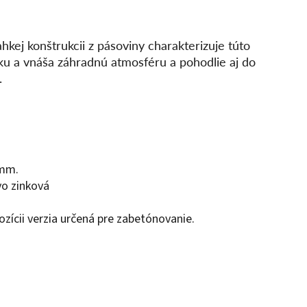
kej konštrukcii z pásoviny charakterizuje túto
ku a vnáša záhradnú atmosféru a pohodlie aj do
.
 mm.
vo zinková
ozícii verzia určená pre zabetónovanie.