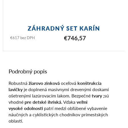
ZÁHRADNÝ SET KARÍN
€746,57
€617 bez DPH
Podrobný popis
Robustná
žiarovo zinková
oceľová
konštrukcia
lavičky
je doplnená masívnymi drevenými doskami
ošetrenými lazúrovacím lakom. Bezpečné
tvary ;
sú
vhodné
pre detské ihriská.
Vďaka
veľmi
vysoké
odolnosti
patrí medzi obľúbené vybavenie
náučných a cyklistických chodníkov prímestských
oblastí.