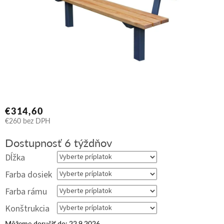
€314,60
€260
bez DPH
Jednotková
Dostupnosť 6 týždňov
cena:
Dĺžka
Farba dosiek
Farba rámu
Konštrukcia
Môžeme doručiť do:
22.9.2026