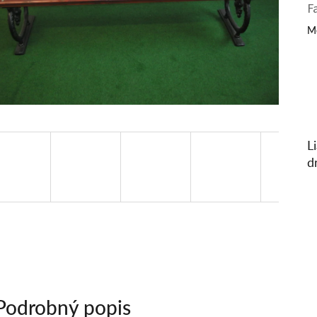
F
Mô
L
d
Podrobný popis