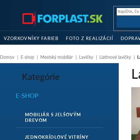
Prejsť
na
obsah
HĽADA
VZORKOVNÍKY FARIEB
FOTO Z REALIZÁCIÍ
DOPRA
Domov
E-shop
Mestský mobiliár
Lavičky
Liatinové lavičky
L
B
L
o
Kategórie
Preskočiť
č
kategórie
n
ý
E-SHOP
p
a
n
MOBILIÁR S JELŠOVÝM
e
DREVOM
l
JEDNOKRÍDLOVÉ VITRÍNY