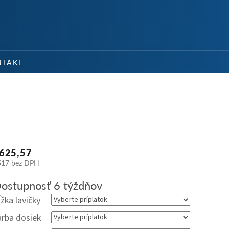
NÁKU
KOŠÍ
NTAKT
625,57
517
bez DPH
dnotková
ostupnosť 6 týždňov
na:
ĺžka lavičky
arba dosiek