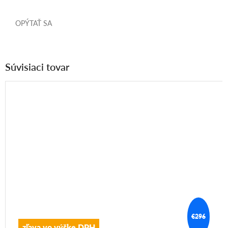
OPÝTAŤ SA
Súvisiaci tovar
€296
zľava vo výške DPH