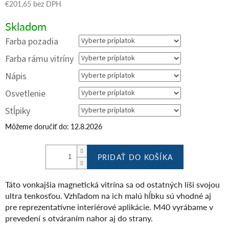
€201,65
bez DPH
Jednotková
Skladom
cena:
Farba pozadia
Farba rámu vitríny
Nápis
Osvetlenie
Stĺpiky
Môžeme doručiť do:
12.8.2026
PRIDAŤ DO KOŠÍKA
Táto vonkajšia magnetická vitrína sa od ostatných líši svojou
ultra tenkosťou. Vzhľadom na ich malú hĺbku sú vhodné aj
pre reprezentatívne interiérové ​​aplikácie. M40 vyrábame v
prevedení s otváraním nahor aj do strany.