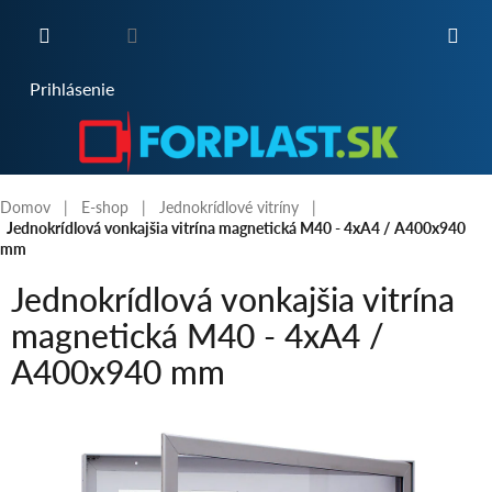
Prejsť
na
obsah
NÁKUPNÝ
Prihlásenie
KOŠÍK
Domov
E-shop
Jednokrídlové vitríny
Jednokrídlová vonkajšia vitrína magnetická M40 - 4xA4 / A400x940
mm
Jednokrídlová vonkajšia vitrína
magnetická M40 - 4xA4 /
A400x940 mm