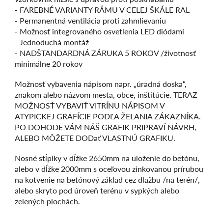
- FAREBNÉ VARIANTY RÁMU V CELEJ ŠKÁLE RAL
- Permanentná ventilácia proti zahmlievaniu
- Možnosť integrovaného osvetlenia LED diódami
- Jednoduchá montáž
- NADŠTANDARDNÁ ZÁRUKA 5 ROKOV /životnosť
minimálne 20 rokov
Možnosť vybavenia nápisom napr. „úradná doska“,
znakom alebo názvom mesta, obce, inštitúcie. TERAZ
MOŽNOSŤ VYBAVIŤ VITRÍNU NÁPISOM V
ATYPICKEJ GRAFÍCIE PODĽA ŽELANIA ZÁKAZNÍKA.
PO DOHODE VÁM NÁŠ GRAFIK PRIPRAVÍ NÁVRH,
ALEBO MÔŽETE DODať VLASTNÚ GRAFIKU.
Nosné stĺpiky v dĺžke 2650mm na uloženie do betónu,
alebo v dĺžke 2000mm s oceľovou zinkovanou prírubou
na kotvenie na betónový základ cez dlažbu /na terén/,
alebo skryto pod úroveň terénu v sypkých alebo
zelených plochách.