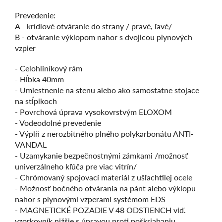
Prevedenie:
A - krídlové otváranie do strany / pravé, ľavé/
B - otváranie výklopom nahor s dvojicou plynových
vzpier
- Celohliníkový rám
- Hĺbka 40mm
- Umiestnenie na stenu alebo ako samostatne stojace
na stĺpikoch
- Povrchová úprava vysokovrstvým ELOXOM
- Vodeodolné prevedenie
- Výplň z nerozbitného plného polykarbonátu ANTI-
VANDAL
- Uzamykanie bezpečnostnými zámkami /možnosť
univerzálneho kľúča pre viac vitrín/
- Chrómovaný spojovací materiál z ušľachtilej ocele
- Možnosť bočného otvárania na pánt alebo výklopu
nahor s plynovými vzperami systémom EDS
- MAGNETICKÉ POZADIE V 48 ODSTIENCH viď.
vzorkovník nižšie s úpravou proti poškriabaniu