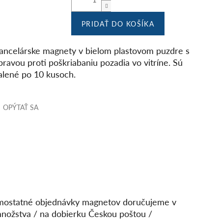
PRIDAŤ DO KOŠÍKA
ancelárske magnety v bielom plastovom puzdre s
pravou proti poškriabaniu pozadia vo vitríne. Sú
alené po 10 kusoch.
OPÝTAŤ SA
Samostatné objednávky magnetov doručujeme v
 množstva / na dobierku Českou poštou /