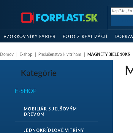
Prejsť
na
obsah
HĽADA
VZORKOVNÍKY FARIEB
FOTO Z REALIZÁCIÍ
DOPRA
Domov
E-shop
Príslušenstvo k vitrínam
MAGNETY BIELE 10KS
B
M
o
Kategórie
Preskočiť
č
kategórie
n
ý
E-SHOP
p
a
n
MOBILIÁR S JELŠOVÝM
e
DREVOM
l
JEDNOKRÍDLOVÉ VITRÍNY