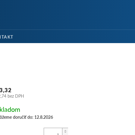
NÁKU
KOŠÍ
NTAKT
3,32
2,74 bez DPH
dnotková
kladom
na:
žeme doručiť do:
12.8.2026