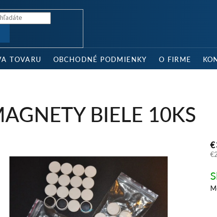
Ť
VA TOVARU
OBCHODNÉ PODMIENKY
O FIRME
KO
AGNETY BIELE 10KS
€
€
Je
S
ce
Mô