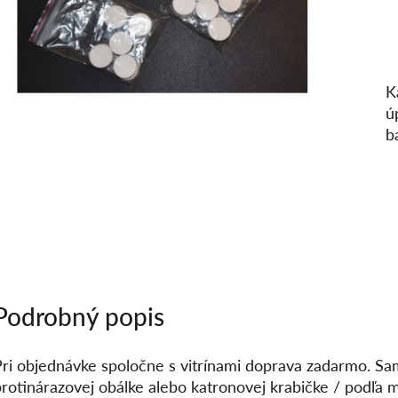
K
ú
b
Podrobný popis
Pri objednávke spoločne s vitrínami doprava zadarmo. 
protinárazovej obálke alebo katronovej krabičke / podľa