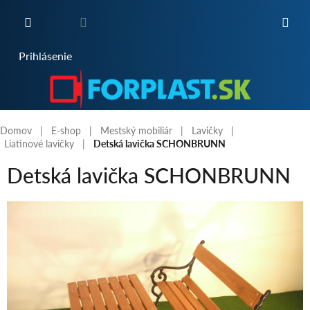
Prejsť
na
obsah
NÁKUPNÝ
Prihlásenie
KOŠÍK
Domov
E-shop
Mestský mobiliár
Lavičky
Liatinové lavičky
Detská lavička SCHONBRUNN
Detská lavička SCHONBRUNN