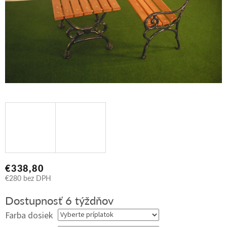
€338,80
€280
bez DPH
Jednotková
Dostupnosť 6 týždňov
cena:
Farba dosiek