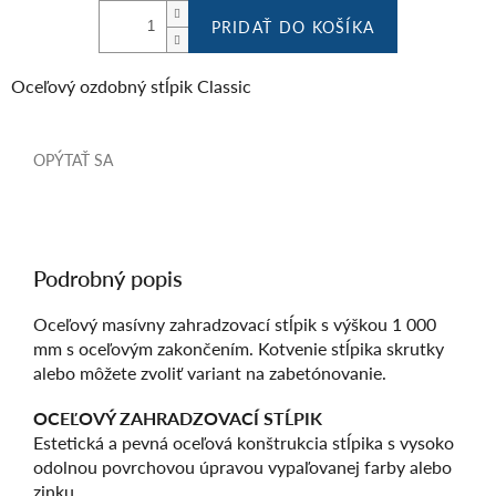
PRIDAŤ DO KOŠÍKA
Oceľový ozdobný stĺpik Classic
OPÝTAŤ SA
Podrobný popis
Oceľový masívny zahradzovací stĺpik s výškou 1 000
mm s oceľovým zakončením. Kotvenie stĺpika skrutky
alebo môžete zvoliť variant na zabetónovanie.
OCEĽOVÝ ZAHRADZOVACÍ STĹPIK
Estetická a pevná oceľová konštrukcia stĺpika s vysoko
odolnou povrchovou úpravou vypaľovanej farby alebo
zinku.