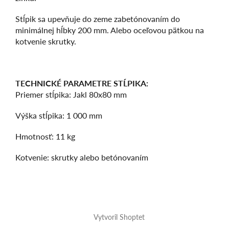
Stĺpik sa upevňuje do zeme zabetónovaním do
minimálnej hĺbky 200 mm. Alebo oceľovou pätkou na
kotvenie skrutky.
TECHNICKÉ PARAMETRE STĹPIKA:
Priemer stĺpika: Jakl 80x80 mm
Výška stĺpika: 1 000 mm
Hmotnosť: 11 kg
Kotvenie: skrutky alebo betónovaním
Z
á
Vytvoril Shoptet
p