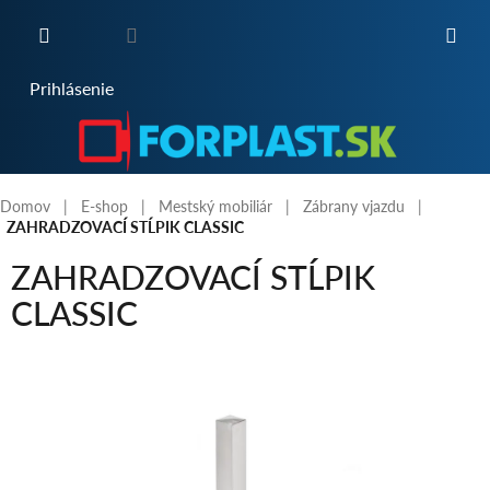
Prejsť
na
obsah
NÁKUPNÝ
Prihlásenie
KOŠÍK
Domov
E-shop
Mestský mobiliár
Zábrany vjazdu
ZAHRADZOVACÍ STĹPIK CLASSIC
ZAHRADZOVACÍ STĹPIK
CLASSIC