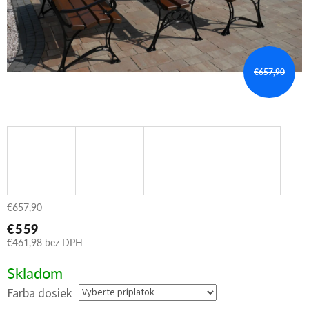
€657,90
€657,90
€559
€461,98
bez DPH
Jednotková
Skladom
cena:
Farba dosiek