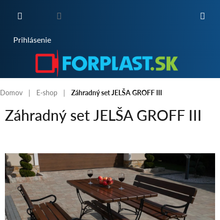
Prejsť
na
obsah
NÁKUPNÝ
Prihlásenie
KOŠÍK
Domov
E-shop
Záhradný set JELŠA GROFF III
Záhradný set JELŠA GROFF III