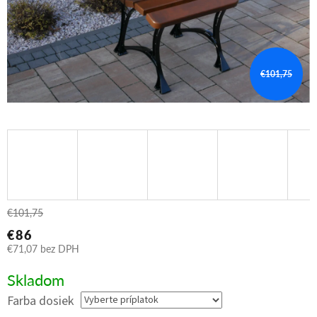
€101,75
€101,75
€86
€71,07
bez DPH
Jednotková
Skladom
cena:
Farba dosiek