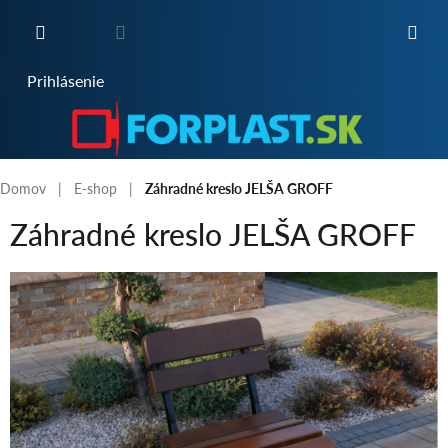
Prejsť
na
obsah
NÁKUPNÝ
Prihlásenie
KOŠÍK
Domov
E-shop
Záhradné kreslo JELŠA GROFF
Záhradné kreslo JELŠA GROFF