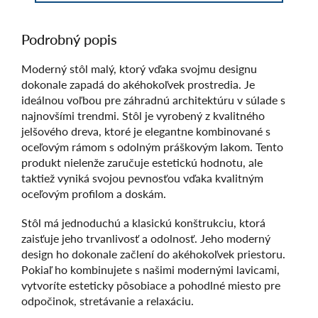
Podrobný popis
Moderný stôl malý, ktorý vďaka svojmu designu
dokonale zapadá do akéhokoľvek prostredia. Je
ideálnou voľbou pre záhradnú architektúru v súlade s
najnovšími trendmi. Stôl je vyrobený z kvalitného
jelšového dreva, ktoré je elegantne kombinované s
oceľovým rámom s odolným práškovým lakom. Tento
produkt nielenže zaručuje estetickú hodnotu, ale
taktiež vyniká svojou pevnosťou vďaka kvalitným
oceľovým profilom a doskám.
Stôl má jednoduchú a klasickú konštrukciu, ktorá
zaisťuje jeho trvanlivosť a odolnosť. Jeho moderný
design ho dokonale začlení do akéhokoľvek priestoru.
Pokiaľ ho kombinujete s našimi modernými lavicami,
vytvoríte esteticky pôsobiace a pohodlné miesto pre
odpočinok, stretávanie a relaxáciu.