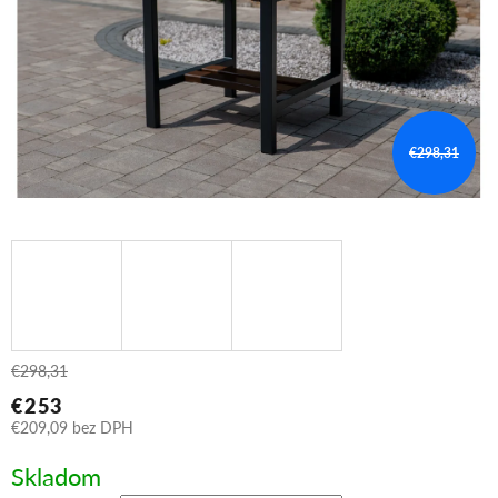
€298,31
€298,31
€253
€209,09
bez DPH
Jednotková
Skladom
cena: