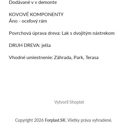
Dodávané v v demonte
KOVOVÉ KOMPONENTY
Áno - oceľový rám
Povrchová úprava dreva: Lak s dvojitým nástrekom
DRUH DREVA: jelša
Vhodné umiestnenie: Záhrada, Park, Terasa
Z
á
Vytvoril Shoptet
p
ä
t
Copyright 2026
Forplast.SK
. Všetky práva vyhradené.
i
e