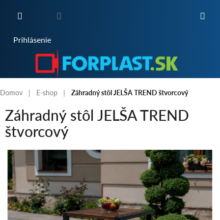
Prejsť
na
obsah
NÁKUPNÝ
Prihlásenie
KOŠÍK
Domov
E-shop
Záhradný stôl JELŠA TREND štvorcový
Záhradný stôl JELŠA TREND
štvorcový