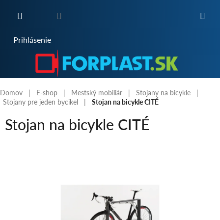
Prejsť
na
obsah
NÁKUPNÝ
Prihlásenie
KOŠÍK
Domov
E-shop
Mestský mobiliár
Stojany na bicykle
Stojany pre jeden bycikel
Stojan na bicykle CITÉ
Stojan na bicykle CITÉ