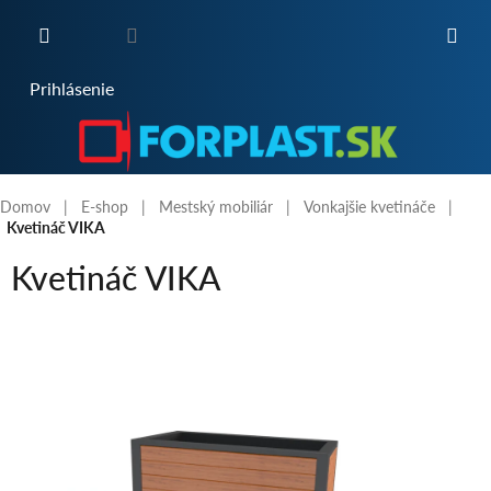
Prejsť
na
obsah
NÁKUPNÝ
Prihlásenie
KOŠÍK
Domov
E-shop
Mestský mobiliár
Vonkajšie kvetináče
Kvetináč VIKA
Kvetináč VIKA