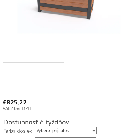
€825,22
€682
bez DPH
Jednotková
Dostupnosť 6 týždňov
cena:
Farba dosiek