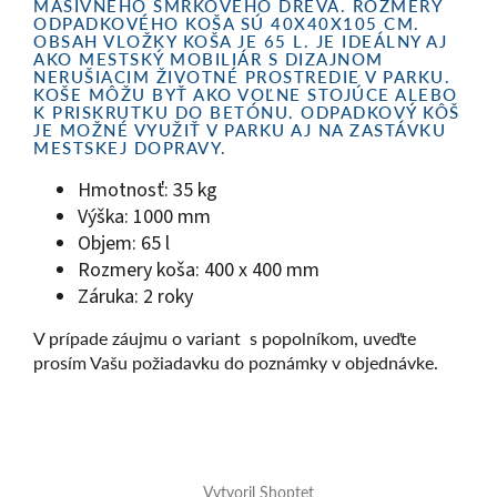
MASÍVNEHO SMRKOVÉHO DREVA. ROZMERY
ODPADKOVÉHO KOŠA SÚ 40X40X105 CM.
OBSAH VLOŽKY KOŠA JE 65 L. JE IDEÁLNY AJ
AKO MESTSKÝ MOBILIÁR S DIZAJNOM
NERUŠIACIM ŽIVOTNÉ PROSTREDIE V PARKU.
KOŠE MÔŽU BYŤ AKO VOĽNE STOJÚCE ALEBO
K PRISKRUTKU DO BETÓNU. ODPADKOVÝ KÔŠ
JE MOŽNÉ VYUŽIŤ V PARKU AJ NA ZASTÁVKU
MESTSKEJ DOPRAVY.
Hmotnosť: 35 kg
Výška: 1000 mm
Objem: 65 l
Rozmery koša: 400 x 400 mm
Záruka: 2 roky
V prípade záujmu o variant s popolníkom, uveďte
prosím Vašu požiadavku do poznámky v objednávke.
Z
á
Vytvoril Shoptet