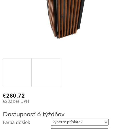
€280,72
€232
bez DPH
Jednotková
Dostupnosť 6 týždňov
cena:
Farba dosiek