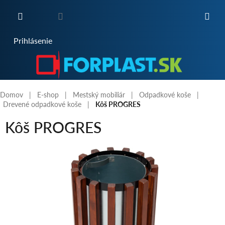
Prejsť
na
obsah
NÁKUPNÝ
Prihlásenie
KOŠÍK
Domov
E-shop
Mestský mobiliár
Odpadkové koše
Drevené odpadkové koše
Kôš PROGRES
Kôš PROGRES