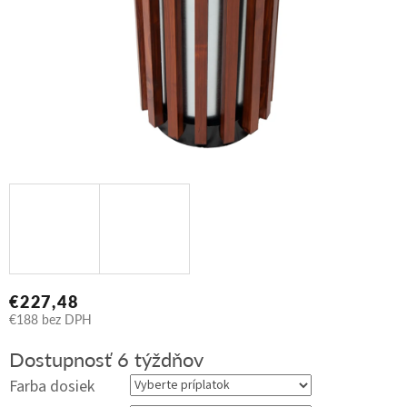
€227,48
€188
bez DPH
Jednotková
Dostupnosť 6 týždňov
cena:
Farba dosiek